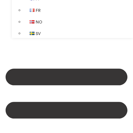
FR
NO
SV