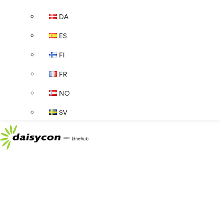
DA
ES
FI
FR
NO
SV