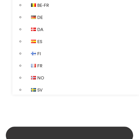
BE-FR
DE
DA
ES
FI
FR
NO
SV