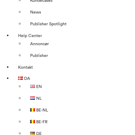
Kundecases
News
Publisher Spotlight
Help Center
Annoncør
Publisher
Kontakt
DA
EN
NL
BE-NL
BE-FR
DE