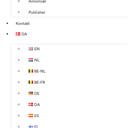
Annoncør
Publisher
Kontakt
DA
EN
NL
BE-NL
BE-FR
DE
DA
ES
FI