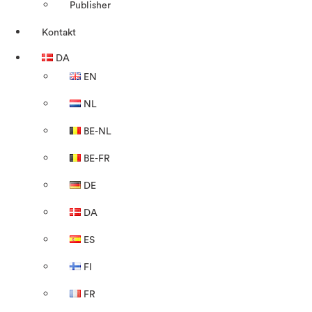
Publisher
Kontakt
DA
EN
NL
BE-NL
BE-FR
DE
DA
ES
FI
FR