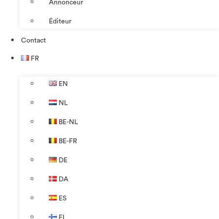
Annonceur
Éditeur
Contact
FR
EN
NL
BE-NL
BE-FR
DE
DA
ES
FI