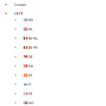
Contact
FR
EN
NL
BE-NL
BE-FR
DE
DA
ES
FI
FR
NO