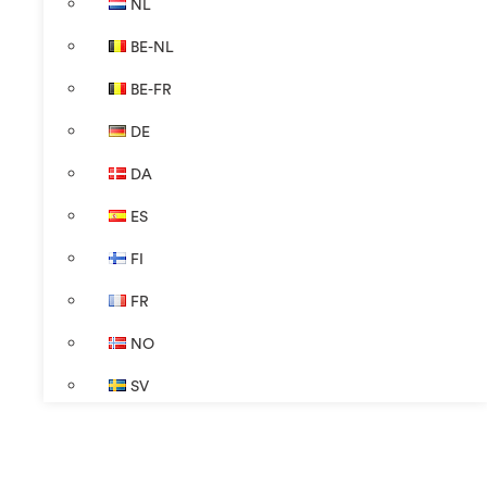
NL
BE-NL
BE-FR
DE
DA
ES
FI
FR
NO
SV