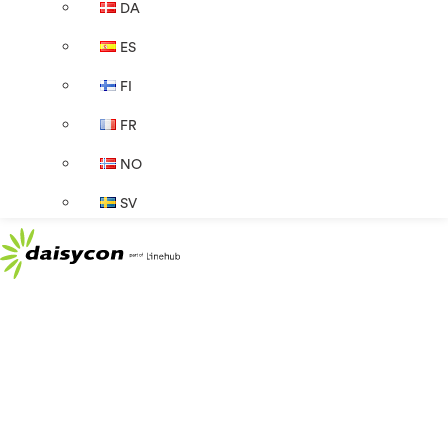
DA
ES
FI
FR
NO
SV