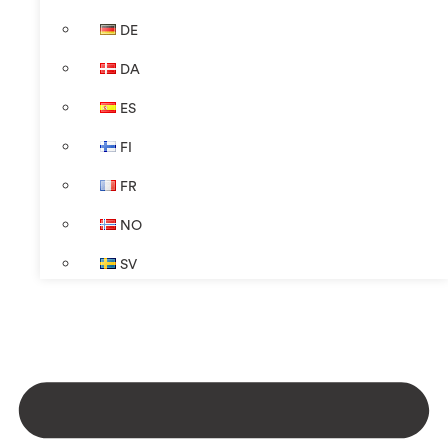
DE
DA
ES
FI
FR
NO
SV