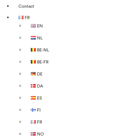
Contact
FR
EN
NL
BE-NL
BE-FR
DE
DA
ES
FI
FR
NO