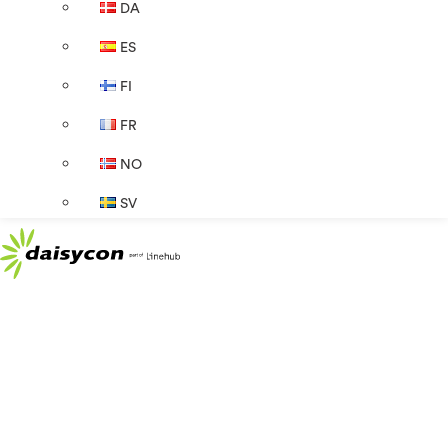
DA
ES
FI
FR
NO
SV