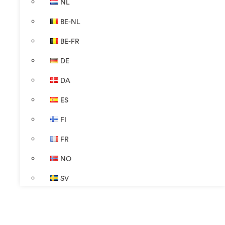
NL
BE-NL
BE-FR
DE
DA
ES
FI
FR
NO
SV