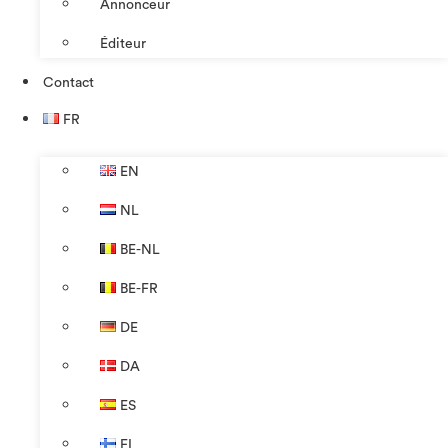
Annonceur
Éditeur
Contact
FR
EN
NL
BE-NL
BE-FR
DE
DA
ES
FI