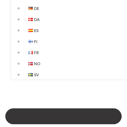
DE
DA
ES
FI
FR
NO
SV