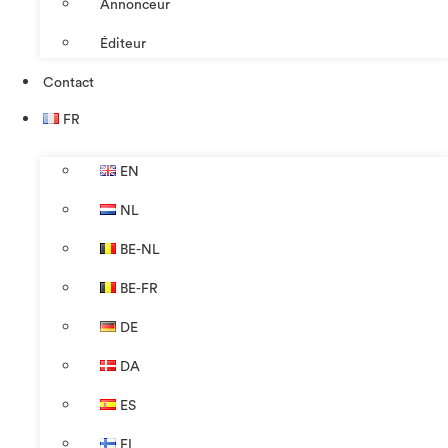
Annonceur
Éditeur
Contact
FR
EN
NL
BE-NL
BE-FR
DE
DA
ES
FI