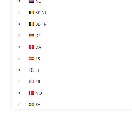
NL
BE-NL
BE-FR
DE
DA
ES
FI
FR
NO
SV