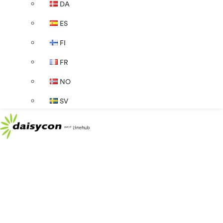
DA
ES
FI
FR
NO
SV