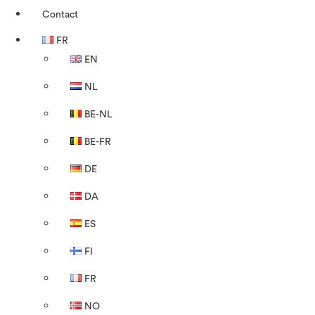
Contact
FR
EN
NL
BE-NL
BE-FR
DE
DA
ES
FI
FR
NO