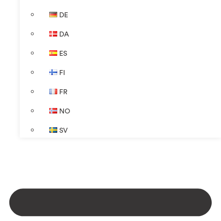
DE
DA
ES
FI
FR
NO
SV