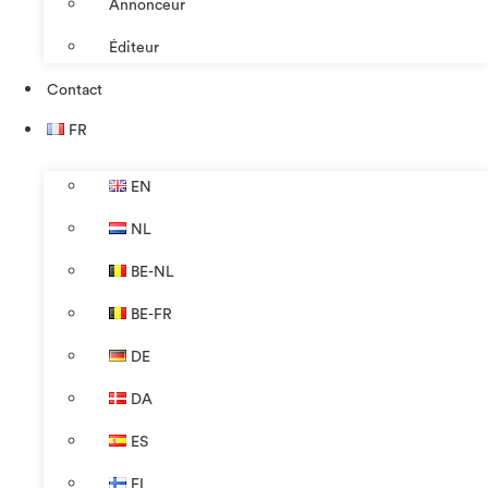
Annonceur
Éditeur
Contact
FR
EN
NL
BE-NL
BE-FR
DE
DA
ES
FI