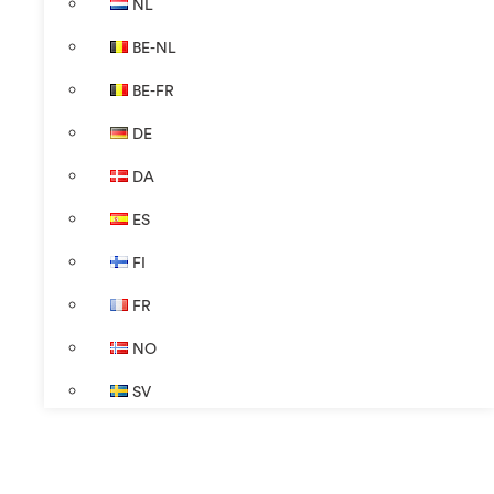
NL
BE-NL
BE-FR
DE
DA
ES
FI
FR
NO
SV