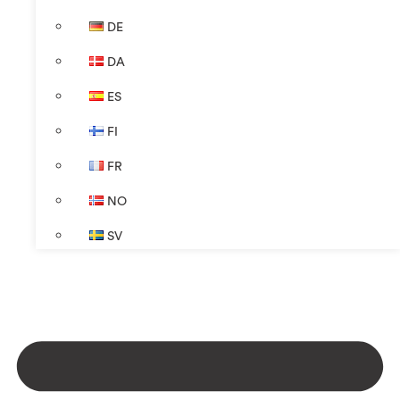
DE
DA
ES
FI
FR
NO
SV