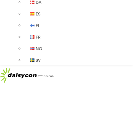
DA
ES
FI
FR
NO
SV