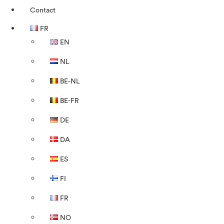
Contact
FR
EN
NL
BE-NL
BE-FR
DE
DA
ES
FI
FR
NO