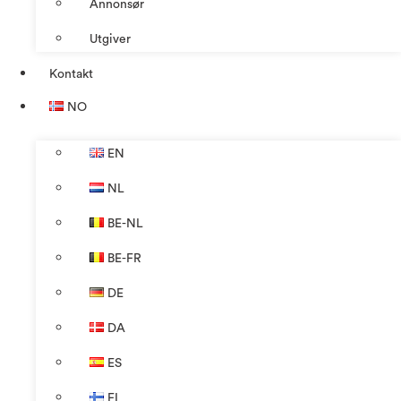
Annonsør
Utgiver
Kontakt
NO
EN
NL
BE-NL
BE-FR
DE
DA
ES
FI