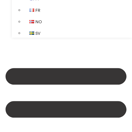
FR
NO
SV