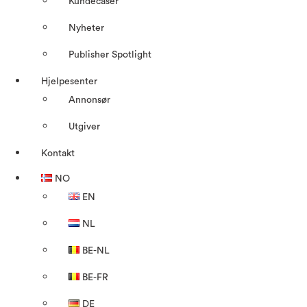
Kundecaser
Nyheter
Publisher Spotlight
Hjelpesenter
Annonsør
Utgiver
Kontakt
NO
EN
NL
BE-NL
BE-FR
DE