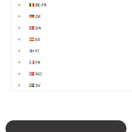
BE-FR
DE
DA
ES
FI
FR
NO
SV