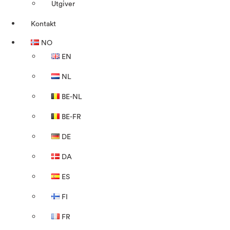
Utgiver
Kontakt
NO
EN
NL
BE-NL
BE-FR
DE
DA
ES
FI
FR