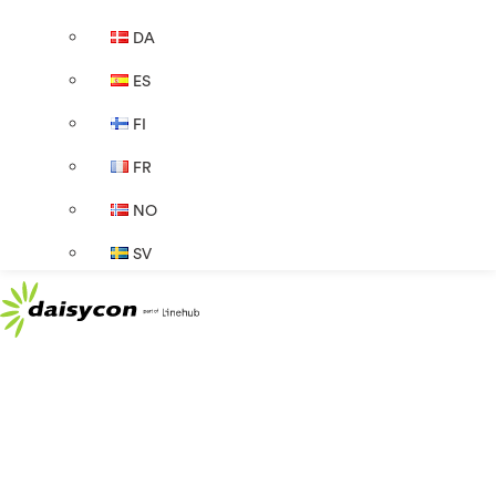
DA
ES
FI
FR
NO
SV