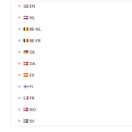
EN
NL
BE-NL
BE-FR
DE
DA
ES
FI
FR
NO
SV