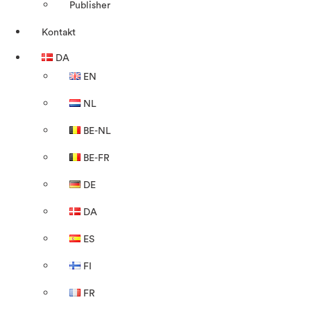
Publisher
Kontakt
DA
EN
NL
BE-NL
BE-FR
DE
DA
ES
FI
FR