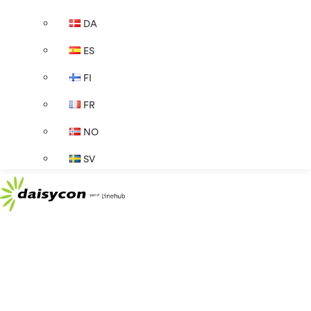
DA
ES
FI
FR
NO
SV