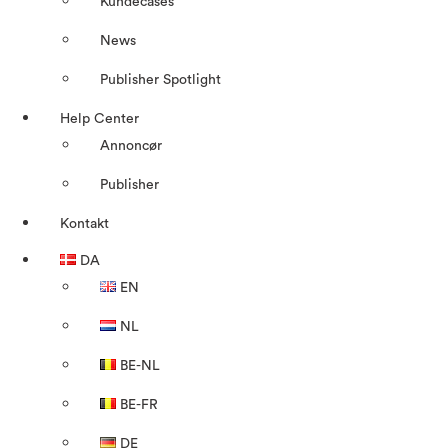
Kundecases
News
Publisher Spotlight
Help Center
Annoncør
Publisher
Kontakt
DA
EN
NL
BE-NL
BE-FR
DE