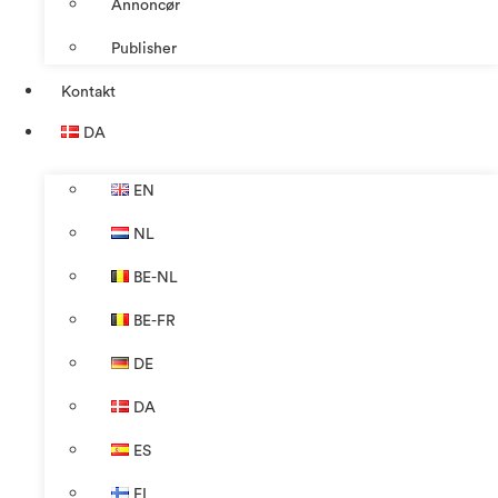
Annoncør
Publisher
Kontakt
DA
EN
NL
BE-NL
BE-FR
DE
DA
ES
FI