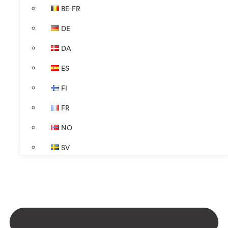
BE-FR
DE
DA
ES
FI
FR
NO
SV