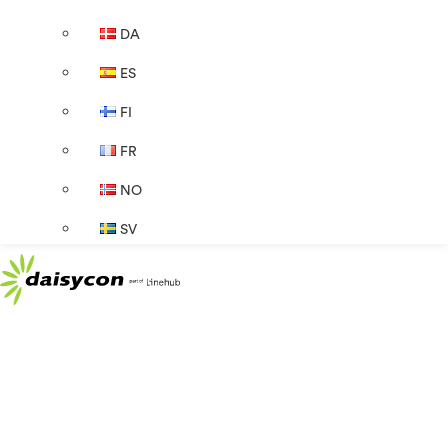
DA
ES
FI
FR
NO
SV