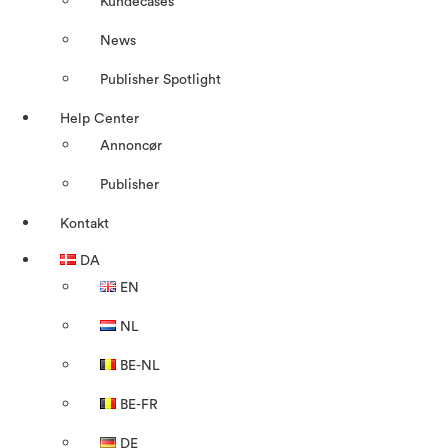
Kundecases
News
Publisher Spotlight
Help Center
Annoncør
Publisher
Kontakt
DA
EN
NL
BE-NL
BE-FR
DE