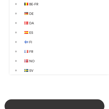
BE-FR
DE
DA
ES
FI
FR
NO
SV