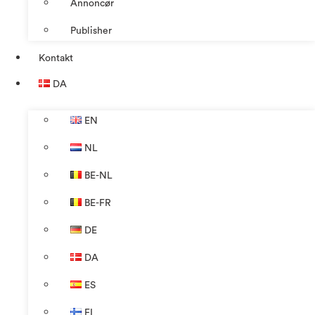
Annoncør
Publisher
Kontakt
DA
EN
NL
BE-NL
BE-FR
DE
DA
ES
FI