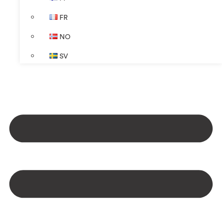
FR
NO
SV