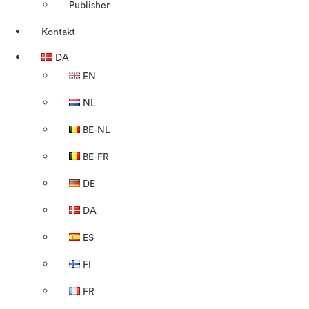
Publisher
Kontakt
DA
EN
NL
BE-NL
BE-FR
DE
DA
ES
FI
FR