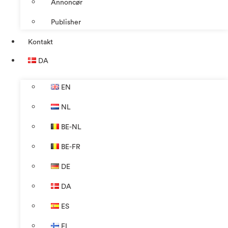
Annoncør
Publisher
Kontakt
DA
EN
NL
BE-NL
BE-FR
DE
DA
ES
FI