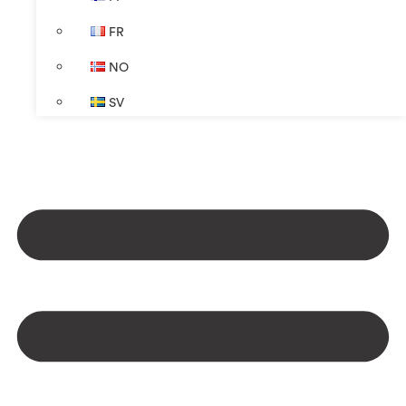
FR
NO
SV