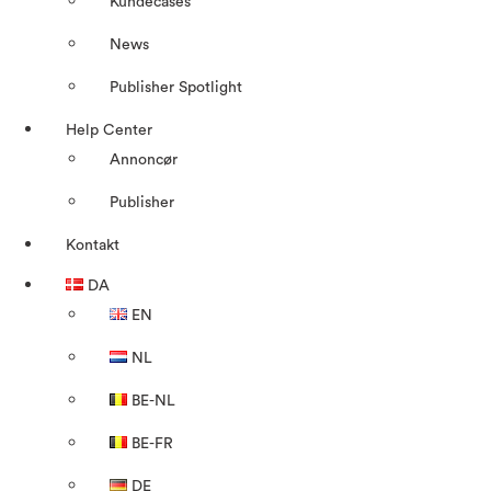
Kundecases
News
Publisher Spotlight
Help Center
Annoncør
Publisher
Kontakt
DA
EN
NL
BE-NL
BE-FR
DE