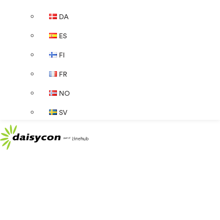
DA
ES
FI
FR
NO
SV