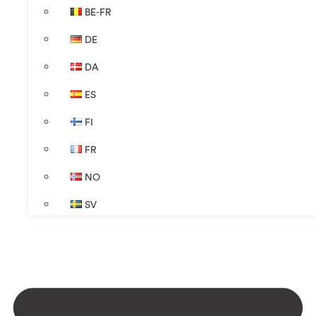
BE-FR
DE
DA
ES
FI
FR
NO
SV