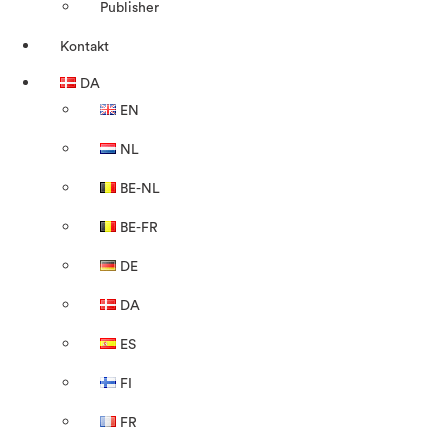
Publisher
Kontakt
DA
EN
NL
BE-NL
BE-FR
DE
DA
ES
FI
FR