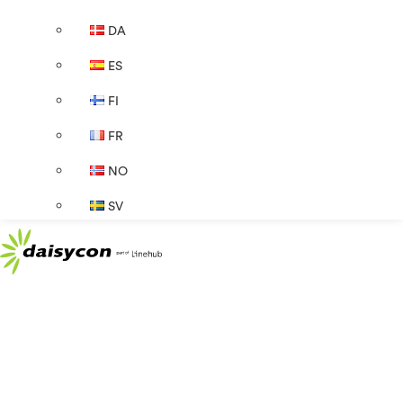
DA
ES
FI
FR
NO
SV