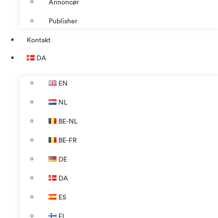
Annoncør
Publisher
Kontakt
DA
EN
NL
BE-NL
BE-FR
DE
DA
ES
FI