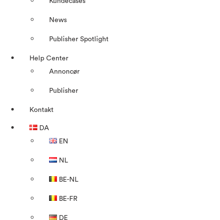
Kundecases
News
Publisher Spotlight
Help Center
Annoncør
Publisher
Kontakt
DA
EN
NL
BE-NL
BE-FR
DE