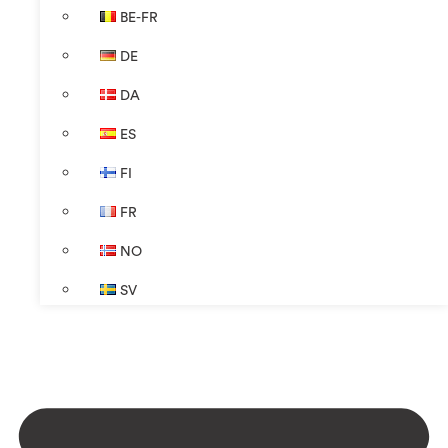
BE-FR
DE
DA
ES
FI
FR
NO
SV