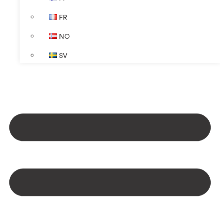
FR
NO
SV