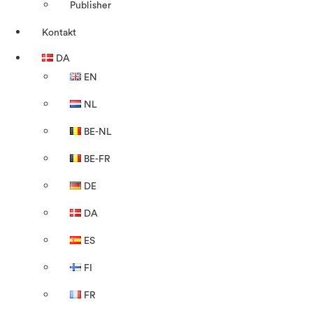
Publisher
Kontakt
DA
EN
NL
BE-NL
BE-FR
DE
DA
ES
FI
FR