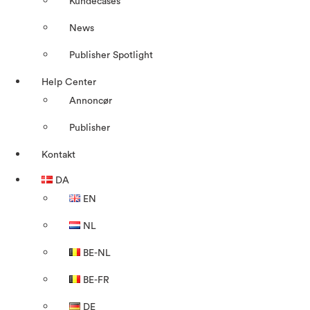
Kundecases
News
Publisher Spotlight
Help Center
Annoncør
Publisher
Kontakt
DA
EN
NL
BE-NL
BE-FR
DE