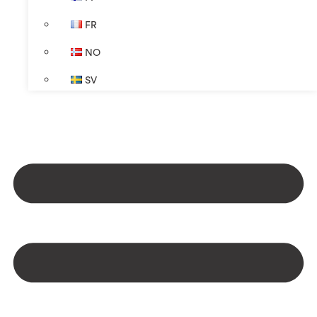
FR
NO
SV