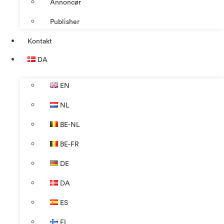
Annoncør
Publisher
Kontakt
DA
EN
NL
BE-NL
BE-FR
DE
DA
ES
FI