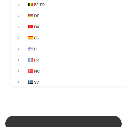
BE-FR
DE
DA
ES
FI
FR
NO
SV