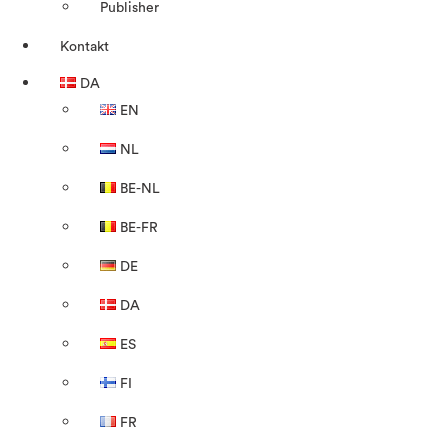
Publisher
Kontakt
DA
EN
NL
BE-NL
BE-FR
DE
DA
ES
FI
FR