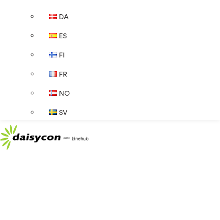
DA
ES
FI
FR
NO
SV