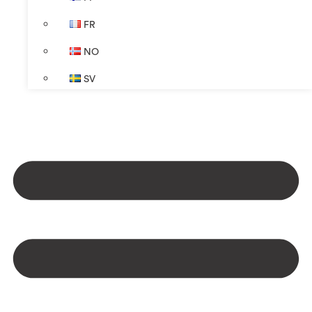
FR
NO
SV