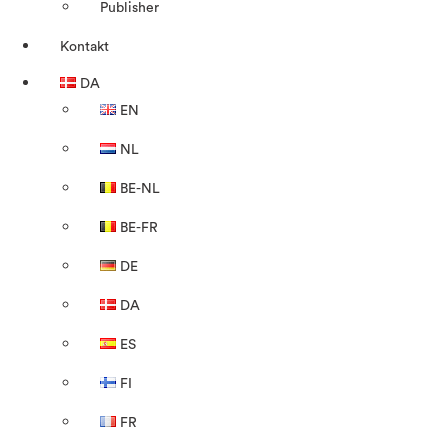
Publisher
Kontakt
DA
EN
NL
BE-NL
BE-FR
DE
DA
ES
FI
FR