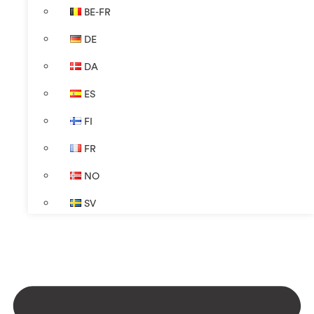
BE-FR
DE
DA
ES
FI
FR
NO
SV