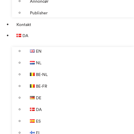
Annoncør
Publisher
Kontakt
DA
EN
NL
BE-NL
BE-FR
DE
DA
ES
FI