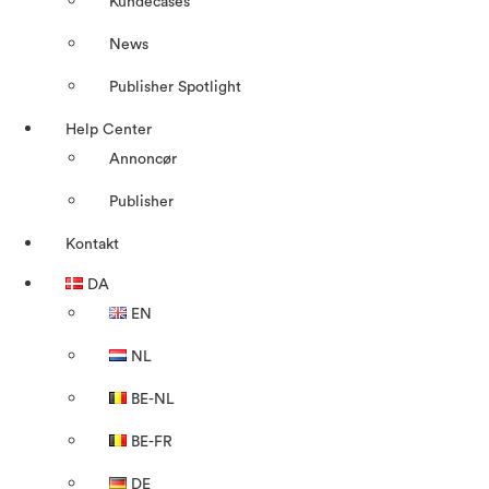
Kundecases
News
Publisher Spotlight
Help Center
Annoncør
Publisher
Kontakt
DA
EN
NL
BE-NL
BE-FR
DE