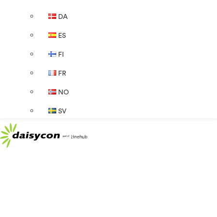
DA
ES
FI
FR
NO
SV