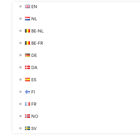
EN
NL
BE-NL
BE-FR
DE
DA
ES
FI
FR
NO
SV