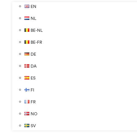
EN
NL
BE-NL
BE-FR
DE
DA
ES
FI
FR
NO
SV