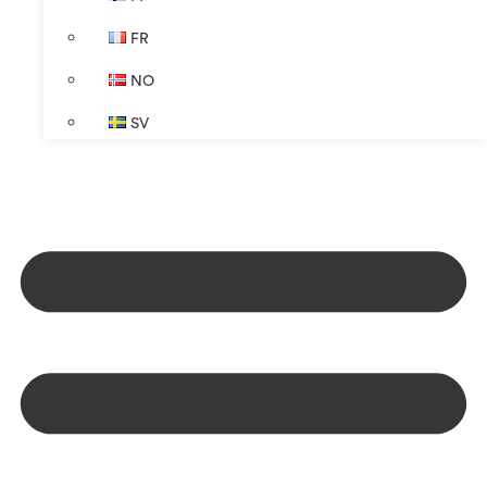
FR
NO
SV