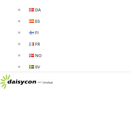
DA
ES
FI
FR
NO
SV