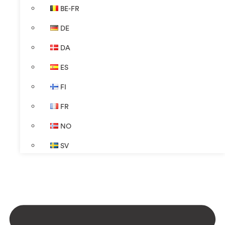
BE-FR
DE
DA
ES
FI
FR
NO
SV