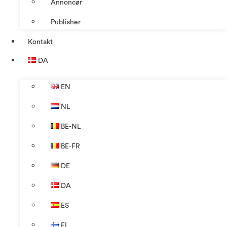
Annoncør
Publisher
Kontakt
DA
EN
NL
BE-NL
BE-FR
DE
DA
ES
FI