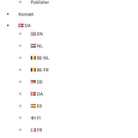
Publisher
Kontakt
DA
EN
NL
BE-NL
BE-FR
DE
DA
ES
FI
FR