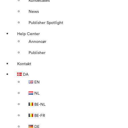
Kundecases
News
Publisher Spotlight
Help Center
Annoncør
Publisher
Kontakt
DA
EN
NL
BE-NL
BE-FR
DE