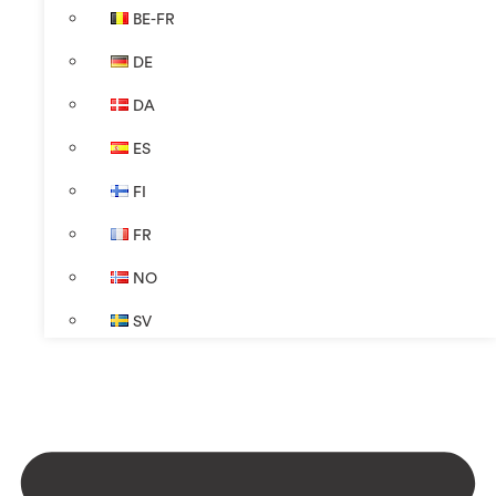
BE-FR
DE
DA
ES
FI
FR
NO
SV