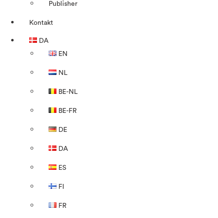
Publisher
Kontakt
DA
EN
NL
BE-NL
BE-FR
DE
DA
ES
FI
FR