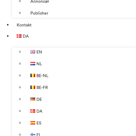
Annoncør
Publisher
Kontakt
DA
EN
NL
BE-NL
BE-FR
DE
DA
ES
FI