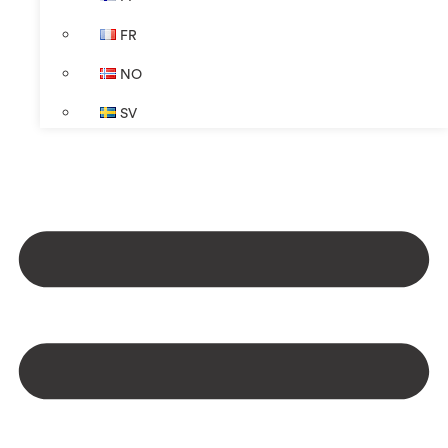
FR
NO
SV