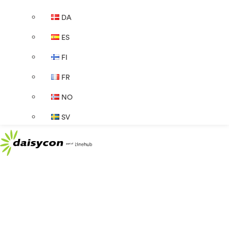
DA
ES
FI
FR
NO
SV