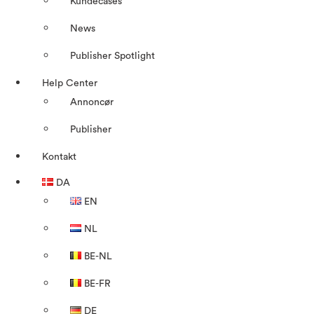
Kundecases
News
Publisher Spotlight
Help Center
Annoncør
Publisher
Kontakt
DA
EN
NL
BE-NL
BE-FR
DE