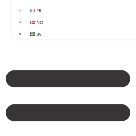
FR
NO
SV