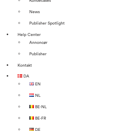
Kundecases
News
Publisher Spotlight
Help Center
Annoncør
Publisher
Kontakt
DA
EN
NL
BE-NL
BE-FR
DE