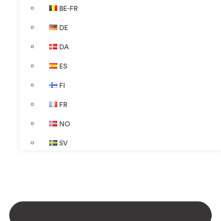
BE-FR
DE
DA
ES
FI
FR
NO
SV