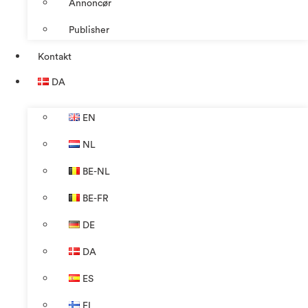
Annoncør
Publisher
Kontakt
DA
EN
NL
BE-NL
BE-FR
DE
DA
ES
FI