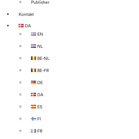
Publisher
Kontakt
DA
EN
NL
BE-NL
BE-FR
DE
DA
ES
FI
FR