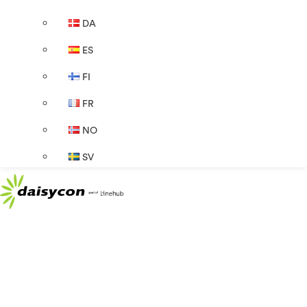
DA
ES
FI
FR
NO
SV