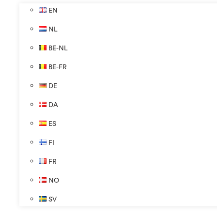
EN
NL
BE-NL
BE-FR
DE
DA
ES
FI
FR
NO
SV