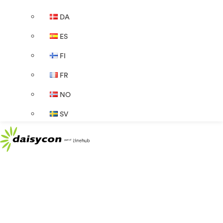
DA
ES
FI
FR
NO
SV