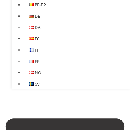
BE-FR
DE
DA
ES
FI
FR
NO
SV