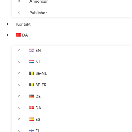
Annoncør
Publisher
Kontakt
DA
EN
NL
BE-NL
BE-FR
DE
DA
ES
FI