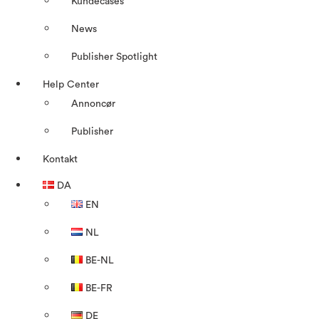
Kundecases
News
Publisher Spotlight
Help Center
Annoncør
Publisher
Kontakt
DA
EN
NL
BE-NL
BE-FR
DE