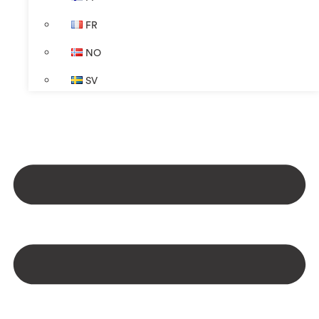
FR
NO
SV