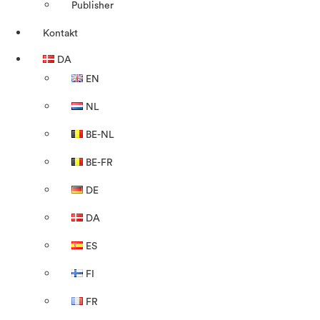
Publisher
Kontakt
DA
EN
NL
BE-NL
BE-FR
DE
DA
ES
FI
FR