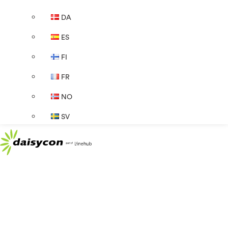
DA
ES
FI
FR
NO
SV