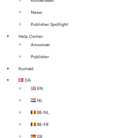
Kundecases
News
Publisher Spotlight
Help Center
Annoncør
Publisher
Kontakt
DA
EN
NL
BE-NL
BE-FR
DE