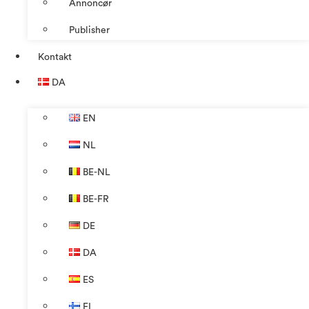
Annoncør
Publisher
Kontakt
DA
EN
NL
BE-NL
BE-FR
DE
DA
ES
FI