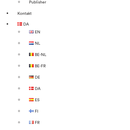
Publisher
Kontakt
DA
EN
NL
BE-NL
BE-FR
DE
DA
ES
FI
FR