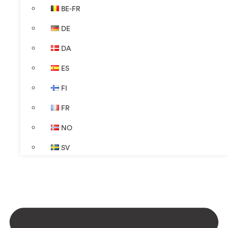
BE-FR
DE
DA
ES
FI
FR
NO
SV