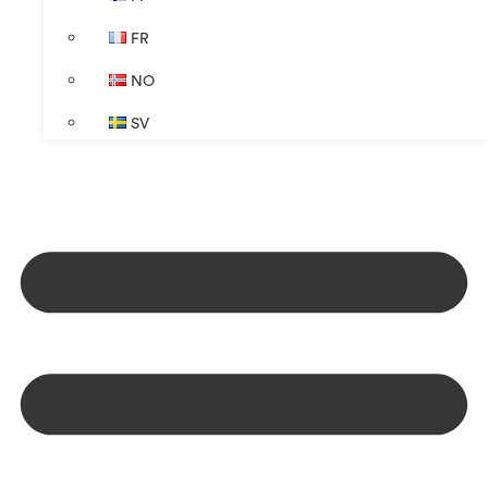
FR
NO
SV