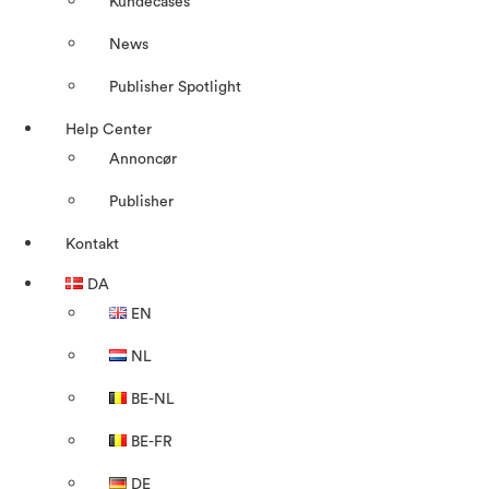
Kundecases
News
Publisher Spotlight
Help Center
Annoncør
Publisher
Kontakt
DA
EN
NL
BE-NL
BE-FR
DE