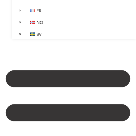
FR
NO
SV