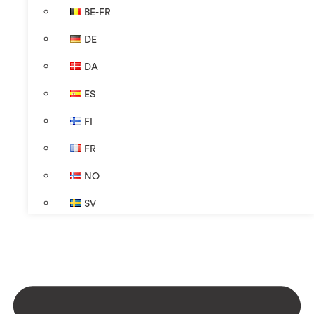
BE-FR
DE
DA
ES
FI
FR
NO
SV