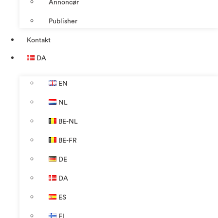
Annoncør
Publisher
Kontakt
DA
EN
NL
BE-NL
BE-FR
DE
DA
ES
FI