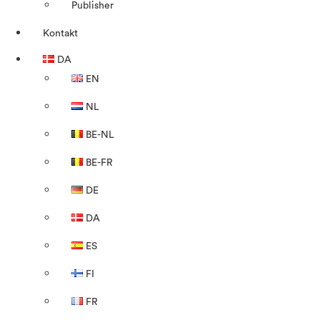
Publisher
Kontakt
DA
EN
NL
BE-NL
BE-FR
DE
DA
ES
FI
FR