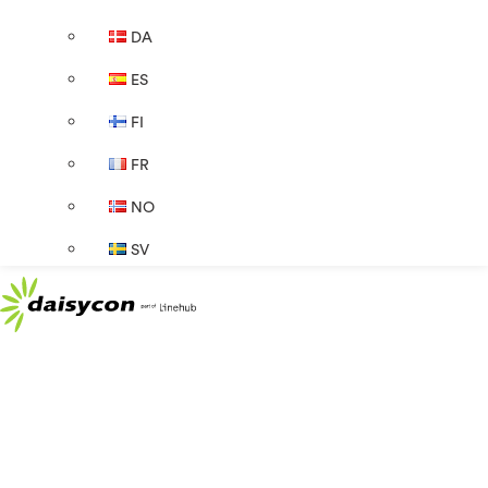
DA
ES
FI
FR
NO
SV