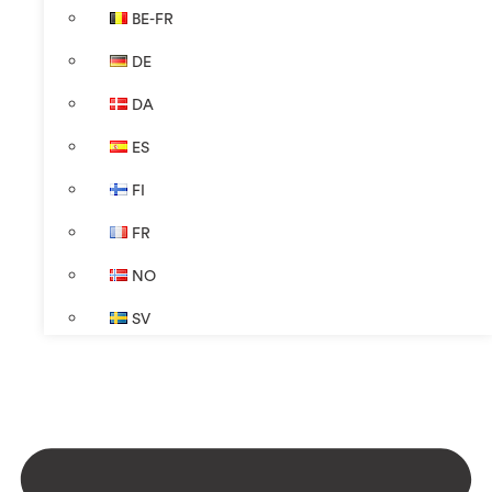
BE-FR
DE
DA
ES
FI
FR
NO
SV