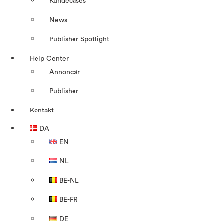
Kundecases
News
Publisher Spotlight
Help Center
Annoncør
Publisher
Kontakt
DA
EN
NL
BE-NL
BE-FR
DE