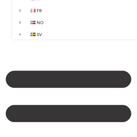
FR
NO
SV