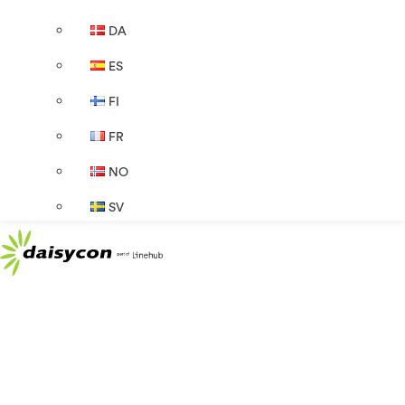
DA
ES
FI
FR
NO
SV