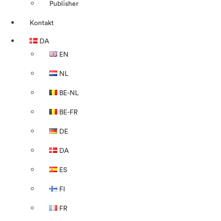
Publisher
Kontakt
DA
EN
NL
BE-NL
BE-FR
DE
DA
ES
FI
FR