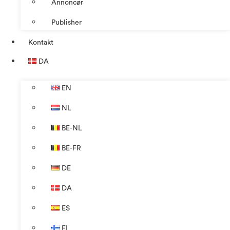
Annoncør
Publisher
Kontakt
DA
EN
NL
BE-NL
BE-FR
DE
DA
ES
FI