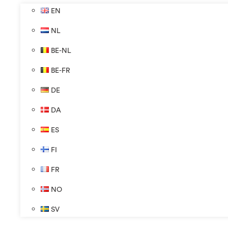
EN
NL
BE-NL
BE-FR
DE
DA
ES
FI
FR
NO
SV