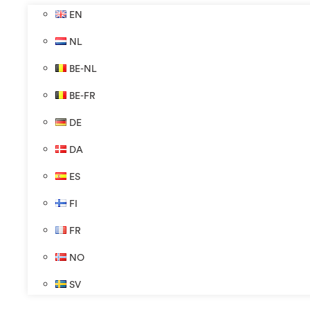
EN
NL
BE-NL
BE-FR
DE
DA
ES
FI
FR
NO
SV