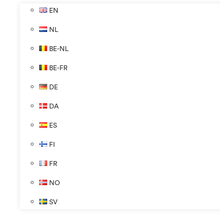
EN
NL
BE-NL
BE-FR
DE
DA
ES
FI
FR
NO
SV