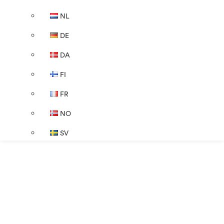
NL
DE
DA
FI
FR
NO
SV