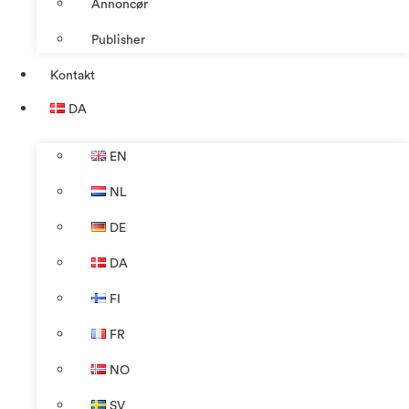
Annoncør
Publisher
Kontakt
DA
EN
NL
DE
DA
FI
FR
NO
SV