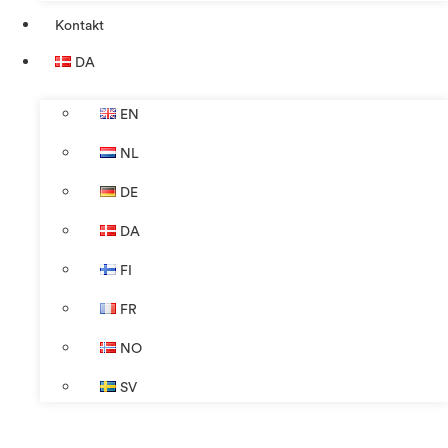
Kontakt
DA
EN
NL
DE
DA
FI
FR
NO
SV