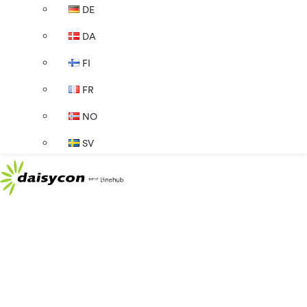
DE
DA
FI
FR
NO
SV