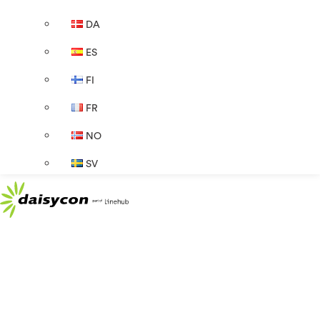
DA
ES
FI
FR
NO
SV