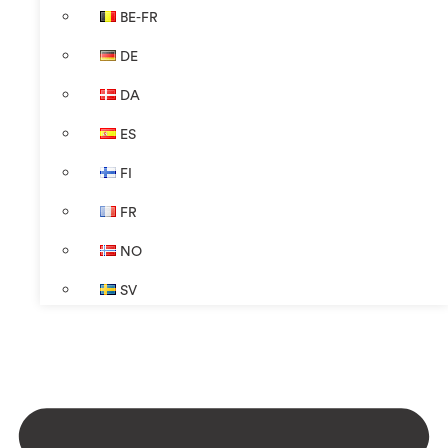
BE-FR
DE
DA
ES
FI
FR
NO
SV