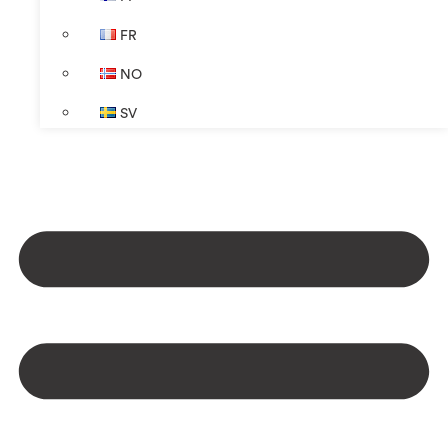
FR
NO
SV