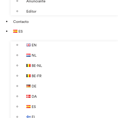
Anunciante
Editor
Contacto
ES
EN
NL
BE-NL
BE-FR
DE
DA
ES
FI