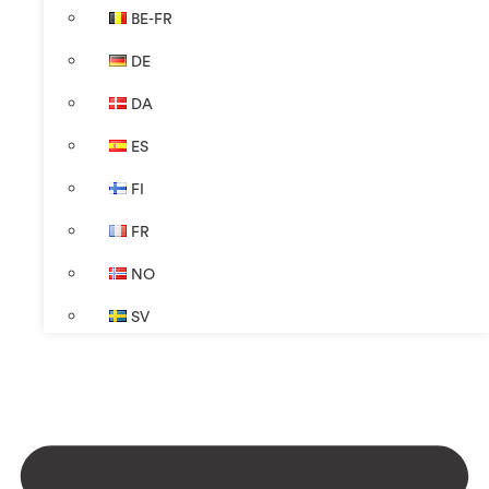
BE-FR
DE
DA
ES
FI
FR
NO
SV