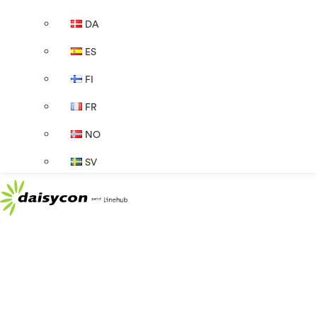
DA
ES
FI
FR
NO
SV