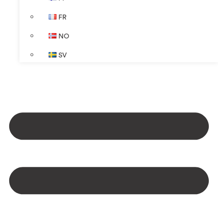
FR
NO
SV