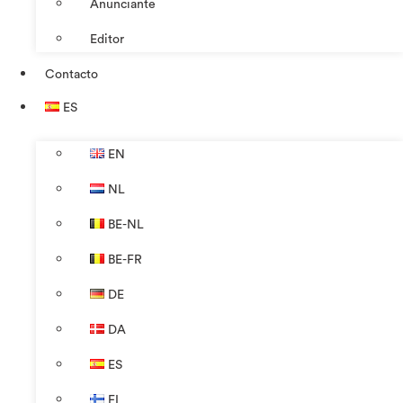
Anunciante
Editor
Contacto
ES
EN
NL
BE-NL
BE-FR
DE
DA
ES
FI