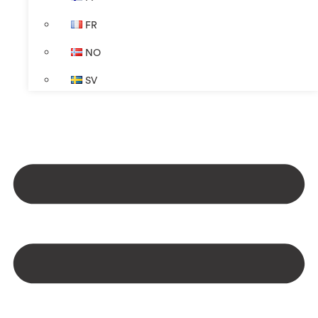
FR
NO
SV