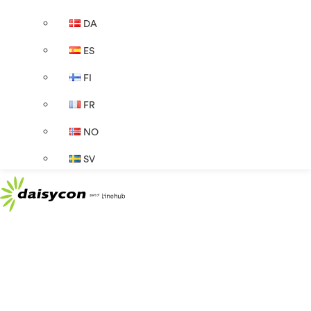
DA
ES
FI
FR
NO
SV