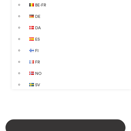
BE-FR
DE
DA
ES
FI
FR
NO
SV