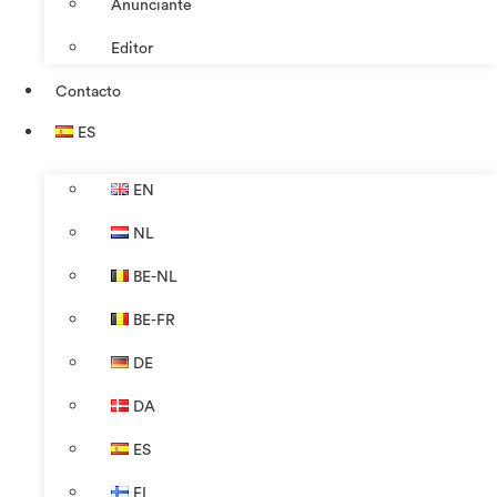
Anunciante
Editor
Contacto
ES
EN
NL
BE-NL
BE-FR
DE
DA
ES
FI