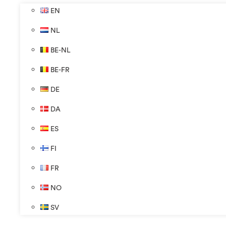
EN
NL
BE-NL
BE-FR
DE
DA
ES
FI
FR
NO
SV