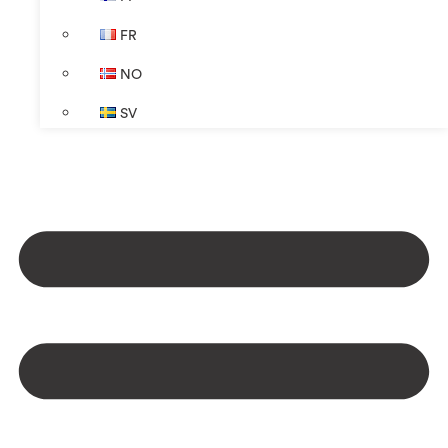
FR
NO
SV