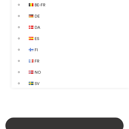
BE-FR
DE
DA
ES
FI
FR
NO
SV