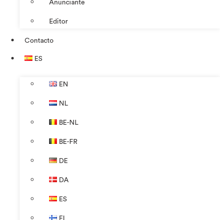
Anunciante
Editor
Contacto
ES
EN
NL
BE-NL
BE-FR
DE
DA
ES
FI