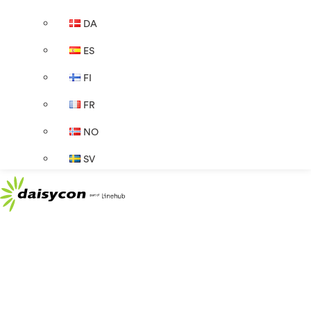
DA
ES
FI
FR
NO
SV