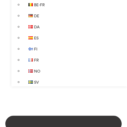
BE-FR
DE
DA
ES
FI
FR
NO
SV