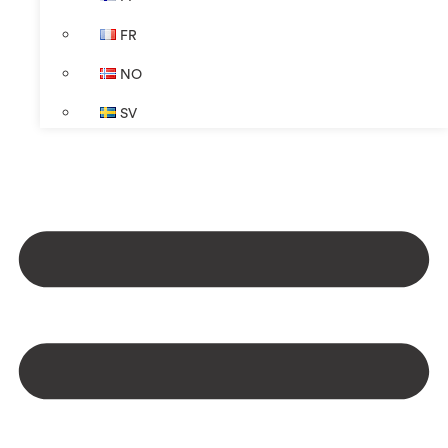
FR
NO
SV