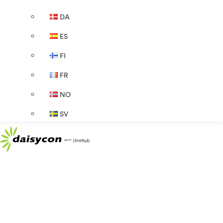
DA
ES
FI
FR
NO
SV