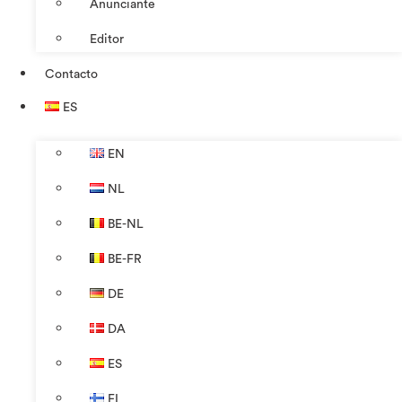
Anunciante
Editor
Contacto
ES
EN
NL
BE-NL
BE-FR
DE
DA
ES
FI