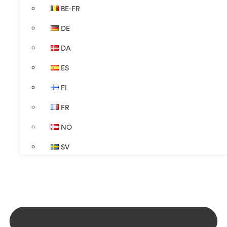
BE-FR
DE
DA
ES
FI
FR
NO
SV