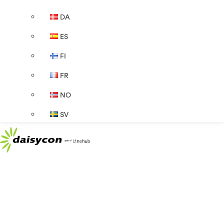
DA
ES
FI
FR
NO
SV