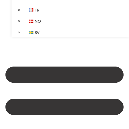
FR
NO
SV