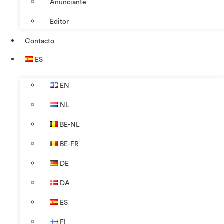
Anunciante
Editor
Contacto
ES
EN
NL
BE-NL
BE-FR
DE
DA
ES
FI