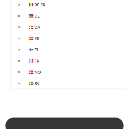
BE-FR
DE
DA
ES
FI
FR
NO
SV