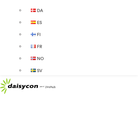
DA
ES
FI
FR
NO
SV