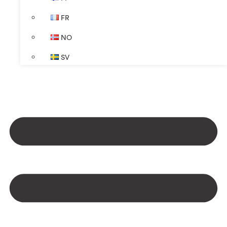
FR
NO
SV