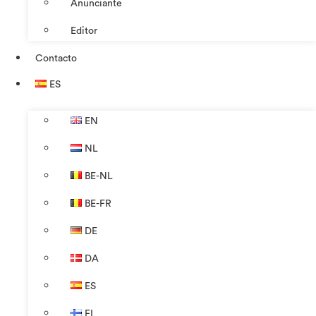
Anunciante
Editor
Contacto
ES
EN
NL
BE-NL
BE-FR
DE
DA
ES
FI