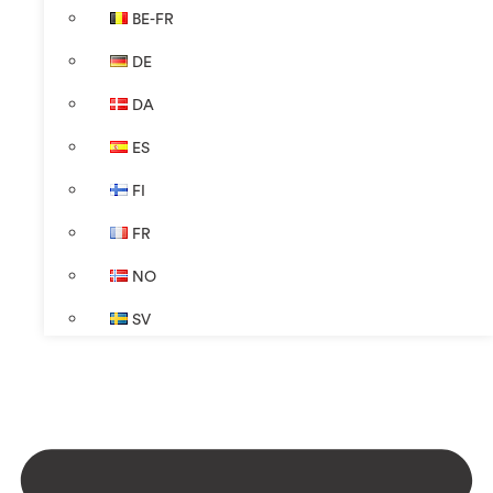
BE-FR
DE
DA
ES
FI
FR
NO
SV