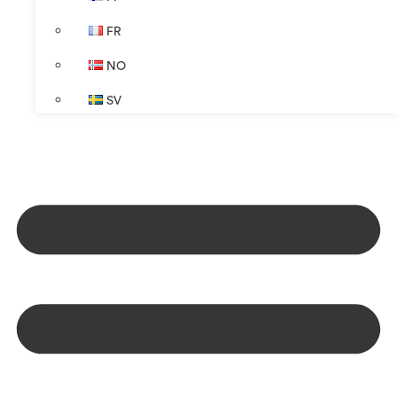
FR
NO
SV