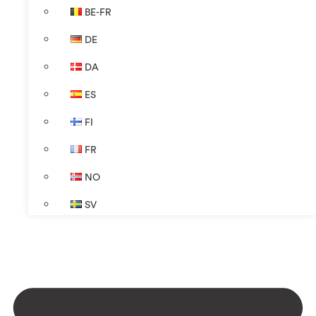
BE-FR
DE
DA
ES
FI
FR
NO
SV