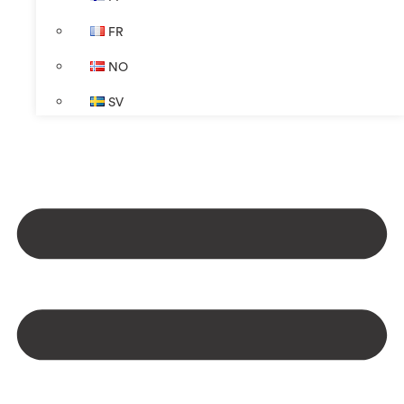
FR
NO
SV