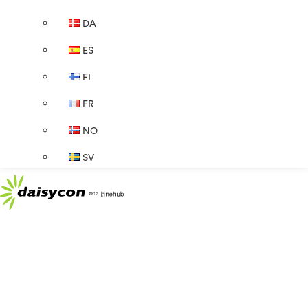
DA
ES
FI
FR
NO
SV