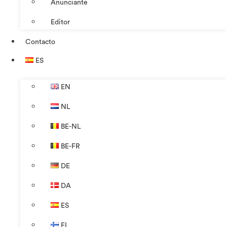
Anunciante
Editor
Contacto
ES
EN
NL
BE-NL
BE-FR
DE
DA
ES
FI