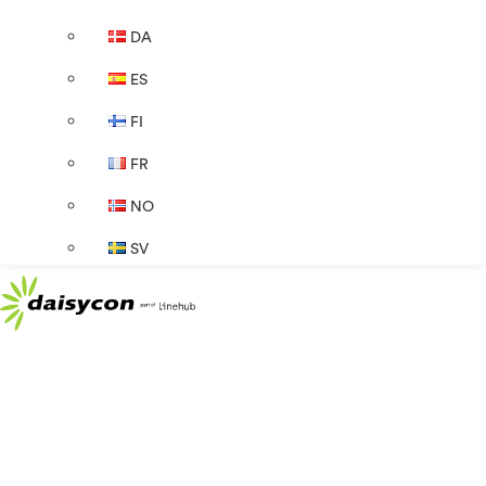
DA
ES
FI
FR
NO
SV