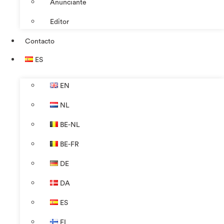
Anunciante
Editor
Contacto
ES
EN
NL
BE-NL
BE-FR
DE
DA
ES
FI