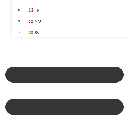
FR
NO
SV