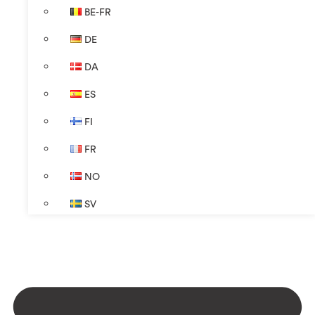
BE-FR
DE
DA
ES
FI
FR
NO
SV