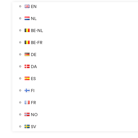
EN
NL
BE-NL
BE-FR
DE
DA
ES
FI
FR
NO
SV