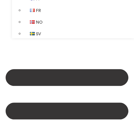
FR
NO
SV