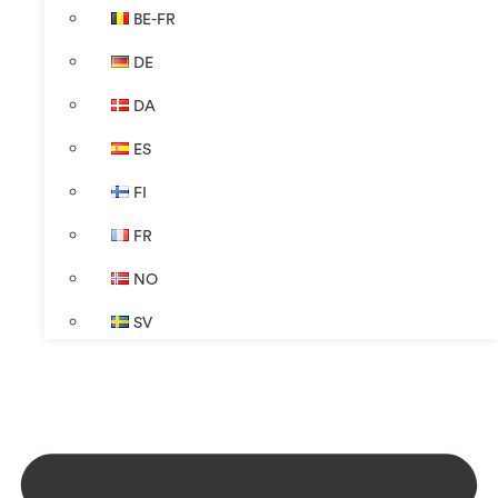
BE-FR
DE
DA
ES
FI
FR
NO
SV