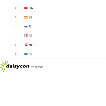
DA
ES
FI
FR
NO
SV