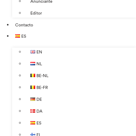
Anunciante
Editor
Contacto
ES
EN
NL
BE-NL
BE-FR
DE
DA
ES
FI