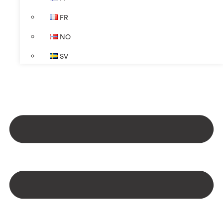
FR
NO
SV