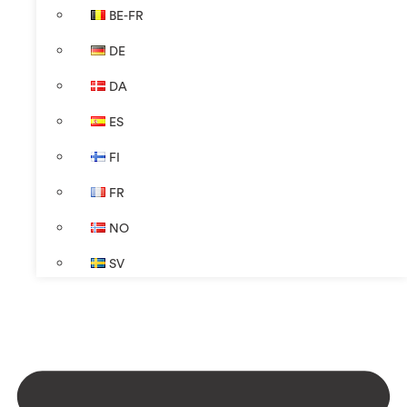
BE-FR
DE
DA
ES
FI
FR
NO
SV