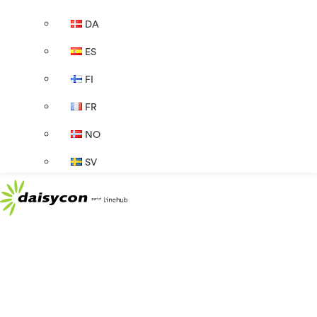
DA
ES
FI
FR
NO
SV