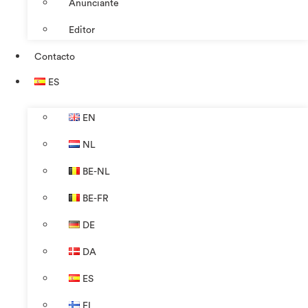
Anunciante
Editor
Contacto
ES
EN
NL
BE-NL
BE-FR
DE
DA
ES
FI