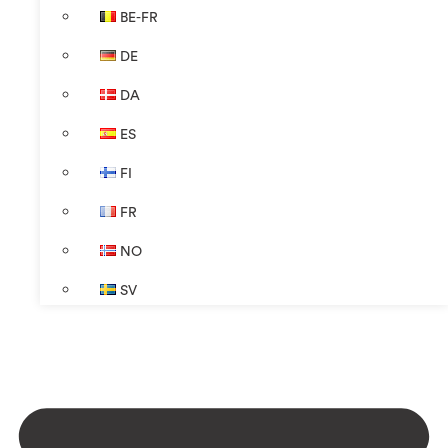
BE-FR
DE
DA
ES
FI
FR
NO
SV