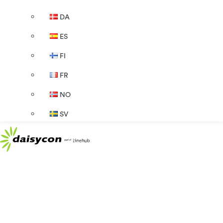
DA
ES
FI
FR
NO
SV