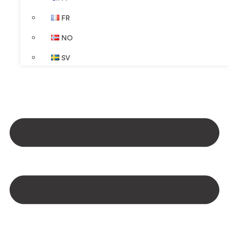
FR
NO
SV