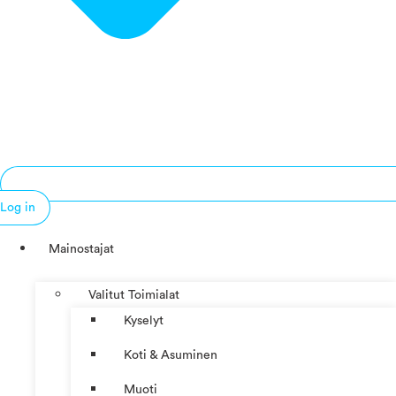
Log in
Mainostajat
Valitut Toimialat
Kyselyt
Koti & Asuminen
Muoti