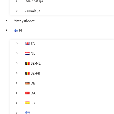
Mainostaja
Julkaisija
Yhteystiedot
FI
EN
NL
BE-NL
BE-FR
DE
DA
ES
FI