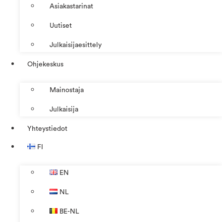
Asiakastarinat
Uutiset
Julkaisijaesittely
Ohjekeskus
Mainostaja
Julkaisija
Yhteystiedot
FI
EN
NL
BE-NL