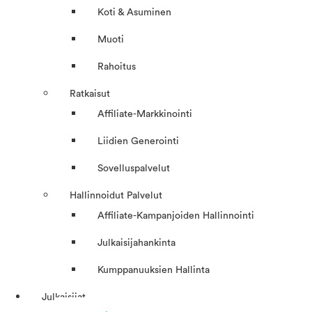
Koti & Asuminen
Muoti
Rahoitus
Ratkaisut
Affiliate-Markkinointi
Liidien Generointi
Sovelluspalvelut
Hallinnoidut Palvelut
Affiliate-Kampanjoiden Hallinnointi
Julkaisijahankinta
Kumppanuuksien Hallinta
Julkaisijat