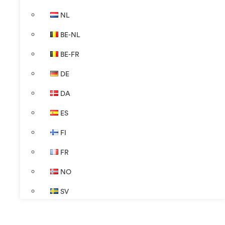
NL
BE-NL
BE-FR
DE
DA
ES
FI
FR
NO
SV