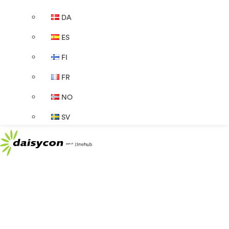
DA
ES
FI
FR
NO
SV