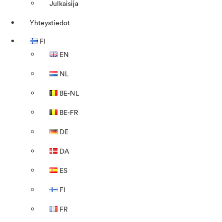
Julkaisija
Yhteystiedot
FI
EN
NL
BE-NL
BE-FR
DE
DA
ES
FI
FR