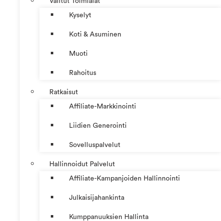
Valitut Toimialat
Kyselyt
Koti & Asuminen
Muoti
Rahoitus
Ratkaisut
Affiliate-Markkinointi
Liidien Generointi
Sovelluspalvelut
Hallinnoidut Palvelut
Affiliate-Kampanjoiden Hallinnointi
Julkaisijahankinta
Kumppanuuksien Hallinta