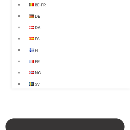
BE-FR
DE
DA
ES
FI
FR
NO
SV