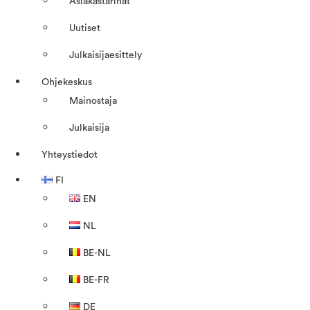
Asiakastarinat
Uutiset
Julkaisijaesittely
Ohjekeskus
Mainostaja
Julkaisija
Yhteystiedot
FI
EN
NL
BE-NL
BE-FR
DE