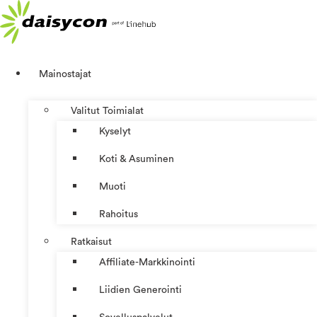
Mene
sisältöön
Mainostajat
Valitut Toimialat
Kyselyt
Koti & Asuminen
Muoti
Rahoitus
Ratkaisut
Affiliate-Markkinointi
Liidien Generointi