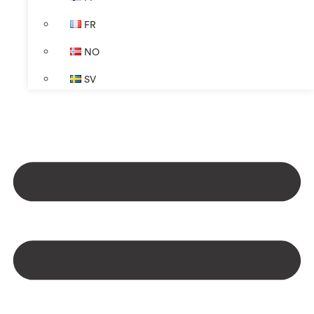
FR
NO
SV