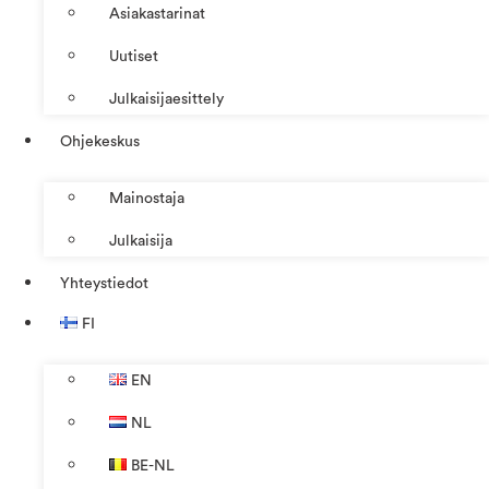
Asiakastarinat
Uutiset
Julkaisijaesittely
Ohjekeskus
Mainostaja
Julkaisija
Yhteystiedot
FI
EN
NL
BE-NL