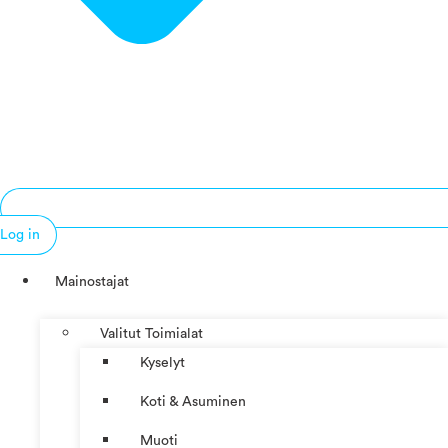
Log in
Mainostajat
Valitut Toimialat
Kyselyt
Koti & Asuminen
Muoti