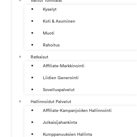
Valitut Toimialat
Kyselyt
Koti & Asuminen
Muoti
Rahoitus
Ratkaisut
Affiliate-Markkinointi
Liidien Generointi
Sovelluspalvelut
Hallinnoidut Palvelut
Affiliate-Kampanjoiden Hallinnointi
Julkaisijahankinta
Kumppanuuksien Hallinta