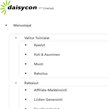
Mene
sisältöön
Mainostajat
Valitut Toimialat
Kyselyt
Koti & Asuminen
Muoti
Rahoitus
Ratkaisut
Affiliate-Markkinointi
Liidien Generointi