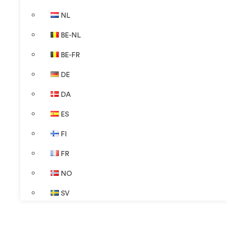
NL
BE-NL
BE-FR
DE
DA
ES
FI
FR
NO
SV