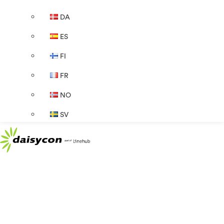
DA
ES
FI
FR
NO
SV