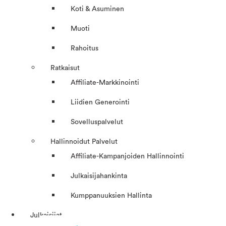
Koti & Asuminen
Muoti
Rahoitus
Ratkaisut
Affiliate-Markkinointi
Liidien Generointi
Sovelluspalvelut
Hallinnoidut Palvelut
Affiliate-Kampanjoiden Hallinnointi
Julkaisijahankinta
Kumppanuuksien Hallinta
Julkaisijat