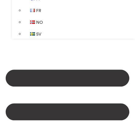
FR
NO
SV