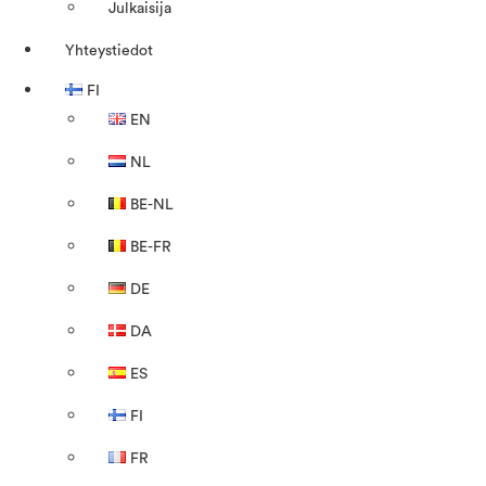
Julkaisija
Yhteystiedot
FI
EN
NL
BE-NL
BE-FR
DE
DA
ES
FI
FR