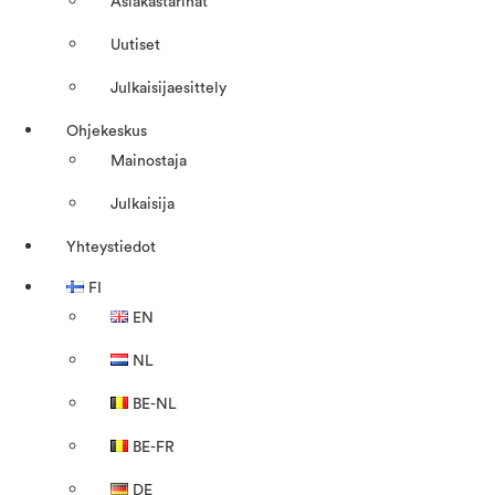
Asiakastarinat
Uutiset
Julkaisijaesittely
Ohjekeskus
Mainostaja
Julkaisija
Yhteystiedot
FI
EN
NL
BE-NL
BE-FR
DE