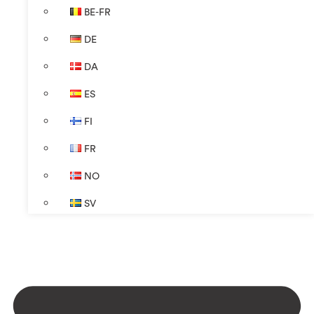
BE-FR
DE
DA
ES
FI
FR
NO
SV