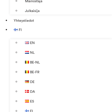
Mainostaja
Julkaisija
Yhteystiedot
FI
EN
NL
BE-NL
BE-FR
DE
DA
ES
FI