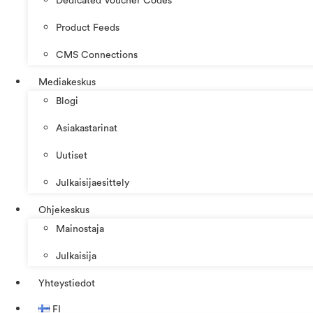
Dedicated Voucher Codes
Product Feeds
CMS Connections
Mediakeskus
Blogi
Asiakastarinat
Uutiset
Julkaisijaesittely
Ohjekeskus
Mainostaja
Julkaisija
Yhteystiedot
FI