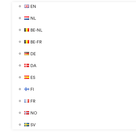
EN
NL
BE-NL
BE-FR
DE
DA
ES
FI
FR
NO
SV