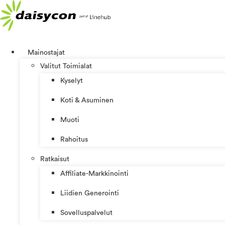
Mene
sisältöön
Mainostajat
Valitut Toimialat
Kyselyt
Koti & Asuminen
Muoti
Rahoitus
Ratkaisut
Affiliate-Markkinointi
Liidien Generointi
Sovelluspalvelut