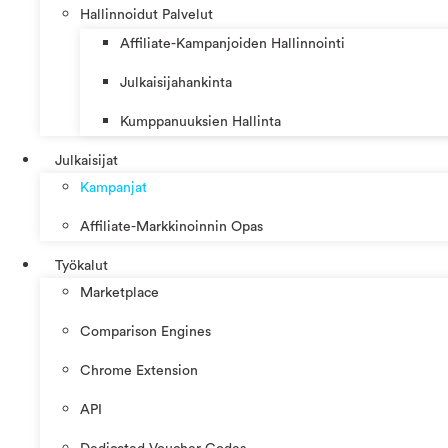
Hallinnoidut Palvelut
Affiliate-Kampanjoiden Hallinnointi
Julkaisijahankinta
Kumppanuuksien Hallinta
Julkaisijat
Kampanjat
Affiliate-Markkinoinnin Opas
Työkalut
Marketplace
Comparison Engines
Chrome Extension
API