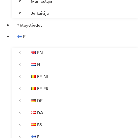
Mainostaja
Julkaisija
Yhteystiedot
FI
EN
NL
BE-NL
BE-FR
DE
DA
ES
FI