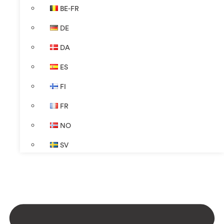
BE-FR
DE
DA
ES
FI
FR
NO
SV