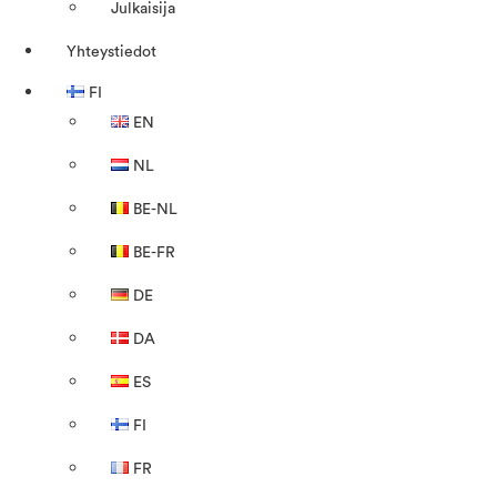
Julkaisija
Yhteystiedot
FI
EN
NL
BE-NL
BE-FR
DE
DA
ES
FI
FR