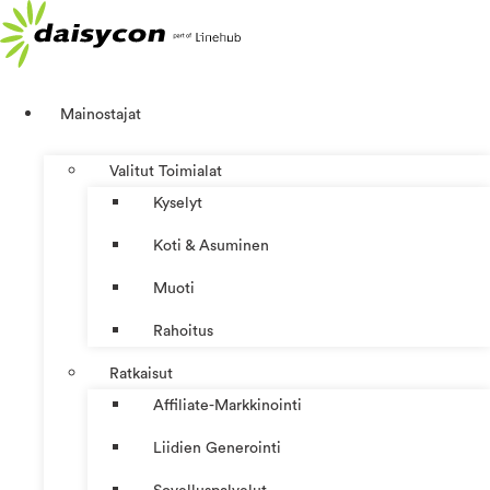
Mene
sisältöön
Mainostajat
Valitut Toimialat
Kyselyt
Koti & Asuminen
Muoti
Rahoitus
Ratkaisut
Affiliate-Markkinointi
Liidien Generointi