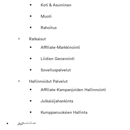
Koti & Asuminen
Muoti
Rahoitus
Ratkaisut
Affiliate-Markkinointi
Liidien Generointi
Sovelluspalvelut
Hallinnoidut Palvelut
Affiliate-Kampanjoiden Hallinnointi
Julkaisijahankinta
Kumppanuuksien Hallinta
Julkaisijat