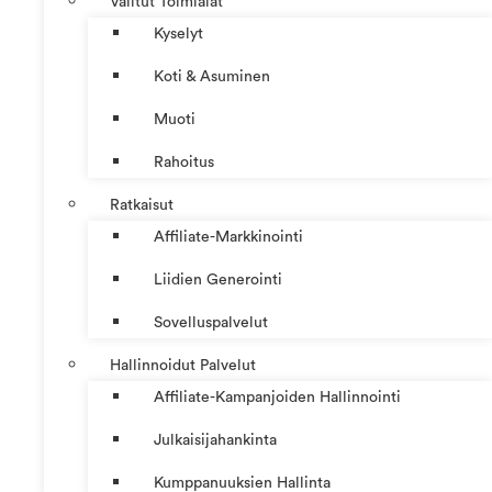
Valitut Toimialat
Kyselyt
Koti & Asuminen
Muoti
Rahoitus
Ratkaisut
Affiliate-Markkinointi
Liidien Generointi
Sovelluspalvelut
Hallinnoidut Palvelut
Affiliate-Kampanjoiden Hallinnointi
Julkaisijahankinta
Kumppanuuksien Hallinta