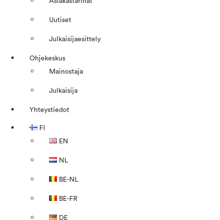
Asiakastarinat
Uutiset
Julkaisijaesittely
Ohjekeskus
Mainostaja
Julkaisija
Yhteystiedot
FI
EN
NL
BE-NL
BE-FR
DE