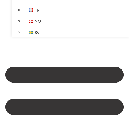
FR
NO
SV