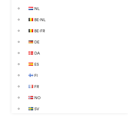
NL
BE-NL
BE-FR
DE
DA
ES
FI
FR
NO
SV