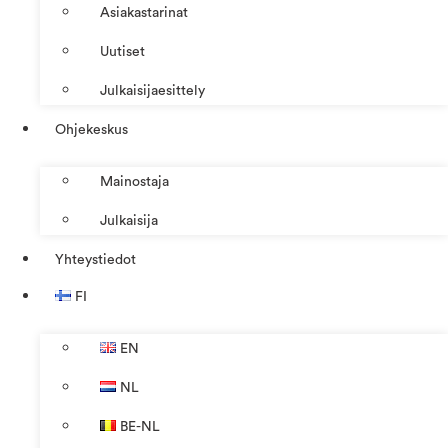
Asiakastarinat
Uutiset
Julkaisijaesittely
Ohjekeskus
Mainostaja
Julkaisija
Yhteystiedot
FI
EN
NL
BE-NL