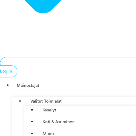
Log in
Mainostajat
Valitut Toimialat
Kyselyt
Koti & Asuminen
Muoti