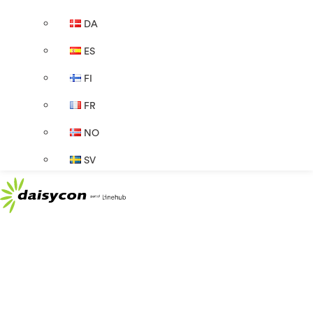
DA
ES
FI
FR
NO
SV