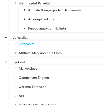
Hallinnoidut Palvelut
Affiliate-Kampanjoiden Hallinnointi
Julkaisijahankinta
Kumppanuuksien Hallinta
Julkaisijat
Kampanjat
Affiliate-Markkinoinnin Opas
Työkalut
Marketplace
Comparison Engines
Chrome Extension
API