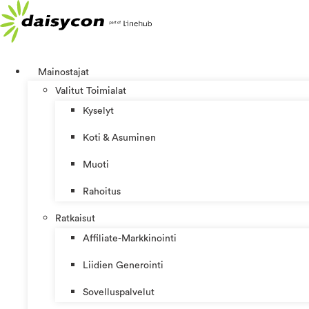
Mene
sisältöön
Mainostajat
Valitut Toimialat
Kyselyt
Koti & Asuminen
Muoti
Rahoitus
Ratkaisut
Affiliate-Markkinointi
Liidien Generointi
Sovelluspalvelut