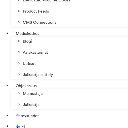
Dedicated Voucher Codes
Product Feeds
CMS Connections
Mediakeskus
Blogi
Asiakastarinat
Uutiset
Julkaisijaesittely
Ohjekeskus
Mainostaja
Julkaisija
Yhteystiedot
FI