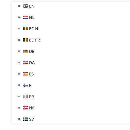
EN
NL
BE-NL
BE-FR
DE
DA
ES
FI
FR
NO
SV