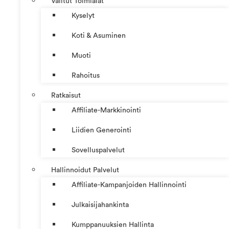
Valitut Toimialat
Kyselyt
Koti & Asuminen
Muoti
Rahoitus
Ratkaisut
Affiliate-Markkinointi
Liidien Generointi
Sovelluspalvelut
Hallinnoidut Palvelut
Affiliate-Kampanjoiden Hallinnointi
Julkaisijahankinta
Kumppanuuksien Hallinta