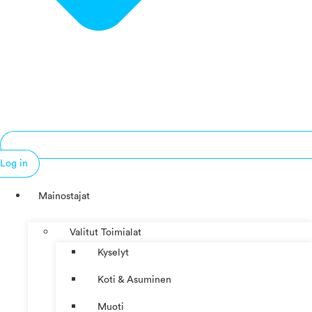
Log in
Mainostajat
Valitut Toimialat
Kyselyt
Koti & Asuminen
Muoti