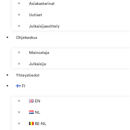
Asiakastarinat
Uutiset
Julkaisijaesittely
Ohjekeskus
Mainostaja
Julkaisija
Yhteystiedot
FI
EN
NL
BE-NL