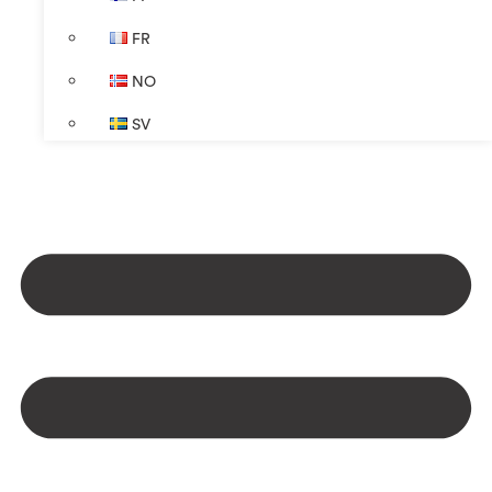
FR
NO
SV