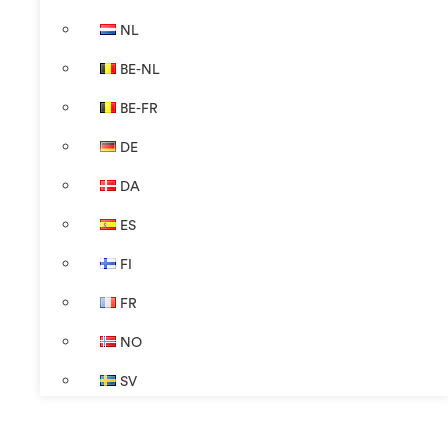
NL
BE-NL
BE-FR
DE
DA
ES
FI
FR
NO
SV