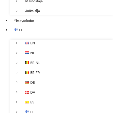
Mainostaja
Julkaisija
Yhteystiedot
FI
EN
NL
BE-NL
BE-FR
DE
DA
ES
FI