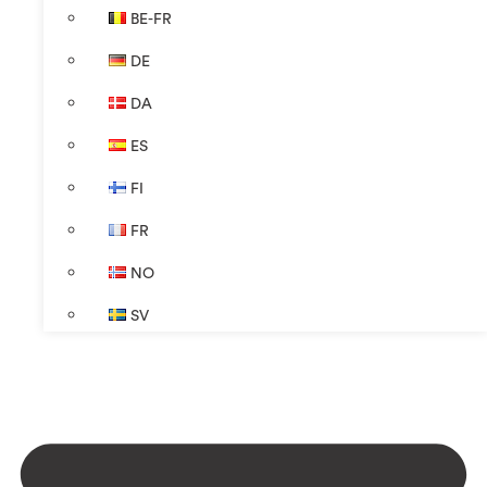
BE-FR
DE
DA
ES
FI
FR
NO
SV