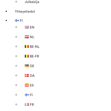
Julkaisija
Yhteystiedot
FI
EN
NL
BE-NL
BE-FR
DE
DA
ES
FI
FR