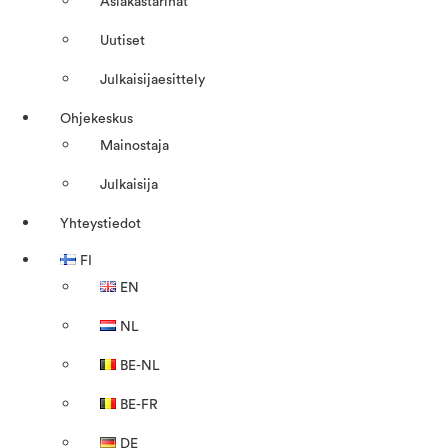
Asiakastarinat
Uutiset
Julkaisijaesittely
Ohjekeskus
Mainostaja
Julkaisija
Yhteystiedot
FI
EN
NL
BE-NL
BE-FR
DE