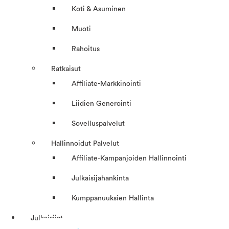
Koti & Asuminen
Muoti
Rahoitus
Ratkaisut
Affiliate-Markkinointi
Liidien Generointi
Sovelluspalvelut
Hallinnoidut Palvelut
Affiliate-Kampanjoiden Hallinnointi
Julkaisijahankinta
Kumppanuuksien Hallinta
Julkaisijat