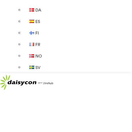
DA
ES
FI
FR
NO
SV