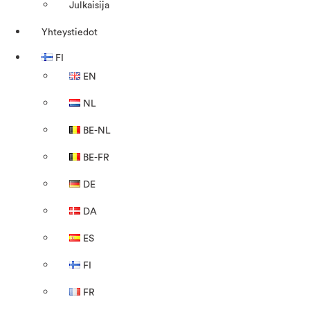
Julkaisija
Yhteystiedot
FI
EN
NL
BE-NL
BE-FR
DE
DA
ES
FI
FR