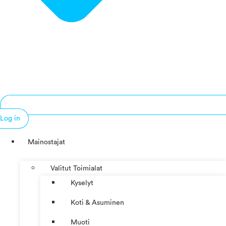
Log in
Mainostajat
Valitut Toimialat
Kyselyt
Koti & Asuminen
Muoti