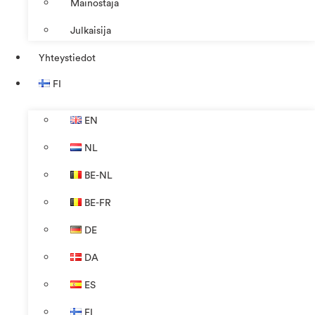
Mainostaja
Julkaisija
Yhteystiedot
FI
EN
NL
BE-NL
BE-FR
DE
DA
ES
FI