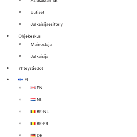
Asiakastarinat
Uutiset
Julkaisijaesittely
Ohjekeskus
Mainostaja
Julkaisija
Yhteystiedot
FI
EN
NL
BE-NL
BE-FR
DE