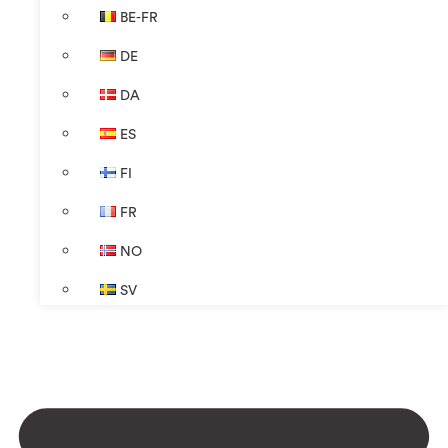
BE-FR
DE
DA
ES
FI
FR
NO
SV