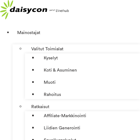
Mene
sisältöön
Mainostajat
Valitut Toimialat
Kyselyt
Koti & Asuminen
Muoti
Rahoitus
Ratkaisut
Affiliate-Markkinointi
Liidien Generointi