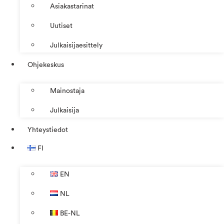
Asiakastarinat
Uutiset
Julkaisijaesittely
Ohjekeskus
Mainostaja
Julkaisija
Yhteystiedot
FI
EN
NL
BE-NL