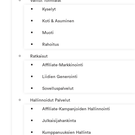
Valitut Toimialat
Kyselyt
Koti & Asuminen
Muoti
Rahoitus
Ratkaisut
Affiliate-Markkinointi
Liidien Generointi
Sovelluspalvelut
Hallinnoidut Palvelut
Affiliate-Kampanjoiden Hallinnointi
Julkaisijahankinta
Kumppanuuksien Hallinta