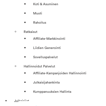
Koti & Asuminen
Muoti
Rahoitus
Ratkaisut
Affiliate-Markkinointi
Liidien Generointi
Sovelluspalvelut
Hallinnoidut Palvelut
Affiliate-Kampanjoiden Hallinnointi
Julkaisijahankinta
Kumppanuuksien Hallinta
Julkaisijat