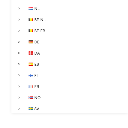
NL
BE-NL
BE-FR
DE
DA
ES
FI
FR
NO
SV