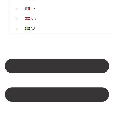
FR
NO
SV