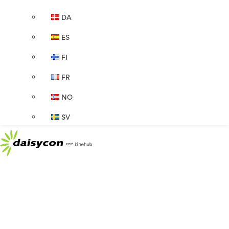
DA
ES
FI
FR
NO
SV