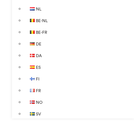
NL
BE-NL
BE-FR
DE
DA
ES
FI
FR
NO
SV