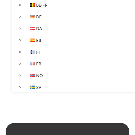
BE-FR
DE
DA
ES
FI
FR
NO
SV