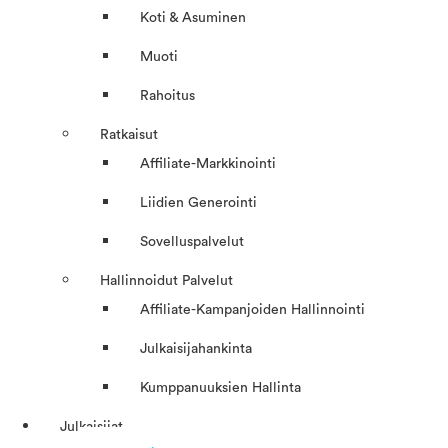
Koti & Asuminen
Muoti
Rahoitus
Ratkaisut
Affiliate-Markkinointi
Liidien Generointi
Sovelluspalvelut
Hallinnoidut Palvelut
Affiliate-Kampanjoiden Hallinnointi
Julkaisijahankinta
Kumppanuuksien Hallinta
Julkaisijat