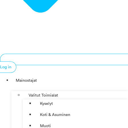
Log in
Mainostajat
Valitut Toimialat
Kyselyt
Koti & Asuminen
Muoti