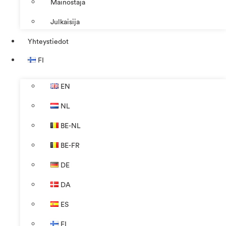
Mainostaja
Julkaisija
Yhteystiedot
FI
EN
NL
BE-NL
BE-FR
DE
DA
ES
FI