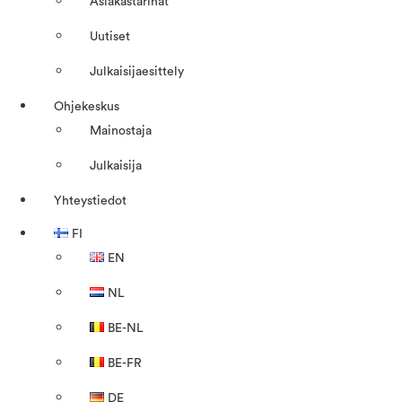
Asiakastarinat
Uutiset
Julkaisijaesittely
Ohjekeskus
Mainostaja
Julkaisija
Yhteystiedot
FI
EN
NL
BE-NL
BE-FR
DE