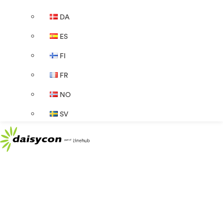
DA
ES
FI
FR
NO
SV