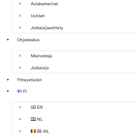
Asiakastarinat
Uutiset
Julkaisijaesittely
Ohjekeskus
Mainostaja
Julkaisija
Yhteystiedot
FI
EN
NL
BE-NL