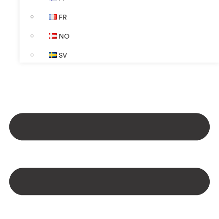
FR
NO
SV