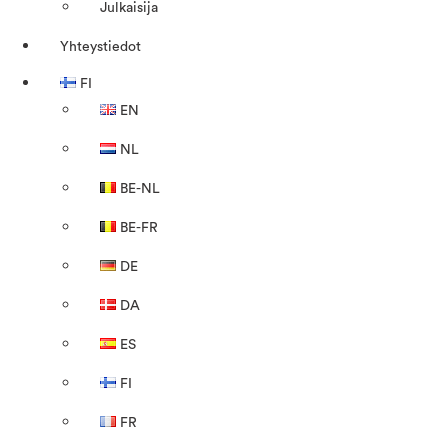
Julkaisija
Yhteystiedot
FI
EN
NL
BE-NL
BE-FR
DE
DA
ES
FI
FR