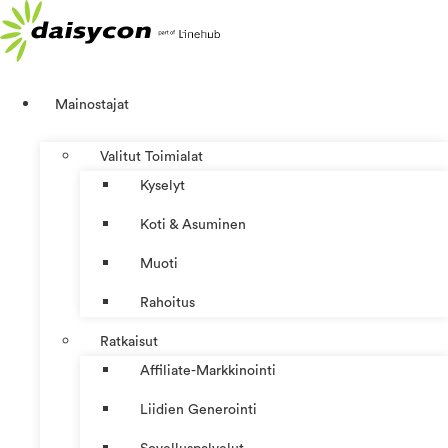
Mene
sisältöön
Mainostajat
Valitut Toimialat
Kyselyt
Koti & Asuminen
Muoti
Rahoitus
Ratkaisut
Affiliate-Markkinointi
Liidien Generointi