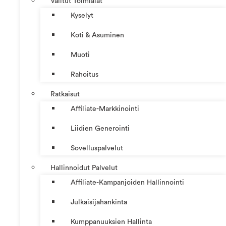
Valitut Toimialat
Kyselyt
Koti & Asuminen
Muoti
Rahoitus
Ratkaisut
Affiliate-Markkinointi
Liidien Generointi
Sovelluspalvelut
Hallinnoidut Palvelut
Affiliate-Kampanjoiden Hallinnointi
Julkaisijahankinta
Kumppanuuksien Hallinta